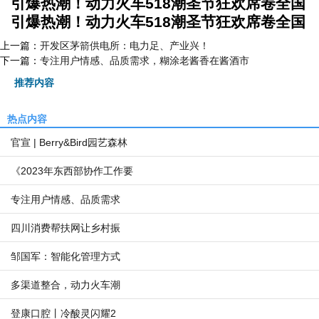
引爆热潮！动力火车518潮圣节狂欢席卷全国
引爆热潮！动力火车518潮圣节狂欢席卷全国
上一篇：
开发区茅箭供电所：电力足、产业兴！
下一篇：
专注用户情感、品质需求，糊涂老酱香在酱酒市
推荐内容
热点内容
官宣 | Berry&Bird园艺森林
《2023年东西部协作工作要
专注用户情感、品质需求
四川消费帮扶网让乡村振
邹国军：智能化管理方式
多渠道整合，动力火车潮
登康口腔丨冷酸灵闪耀2