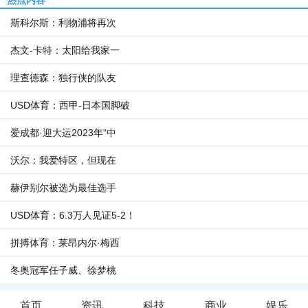
热点内容
斯科尔斯：利物浦将再次
杰文-卡特：太阳给我家一
理查德森：独行侠的队友
USD体育：西甲-日本国脚破
爱成都·迎大运2023年“中
沃尔：我爱特区，但现在
赫伊别尔被选为最佳选手
USD体育：6.3万人见证5-2！
拼搏体育：莱昂内尔·梅西
冬奥冠军任子威、徐梦桃
首页
资讯
科技
商业
娱乐