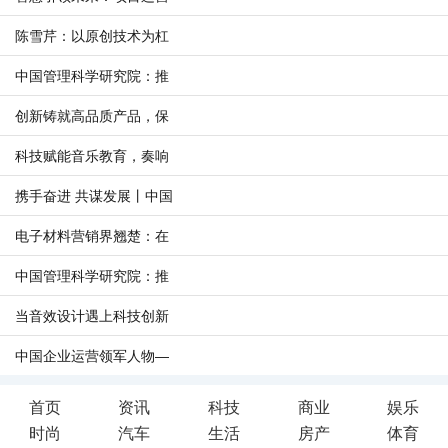
陈雪芹：以原创技术为杠
中国管理科学研究院：推
创新铸就高品质产品，保
科技赋能音乐教育，奏响
携手奋进 共谋发展丨中国
电子材料营销界翘楚：在
中国管理科学研究院：推
当音效设计遇上科技创新
中国企业运营领军人物—
首页
资讯
科技
商业
娱乐
时尚
汽车
生活
房产
体育