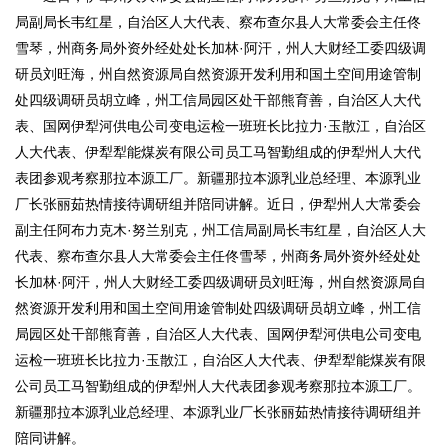
局副局长韦红星，自治区人大代表、察布查尔县人大常委会主任佟
雪琴，州商务局外资外经处处长加林·阿汗，州人大财经工委四级调
研员刘旺海，州自然资源局自然资源开发利用和国土空间用途管制
处四级调研员胡立峰，州工信局园区处干部熊育善，自治区人大代
表、国网伊犁河供电公司变电运检一班班长比拉力·玉散江，自治区
人大代表、伊犁犁能煤炭有限公司员工马智勤组成的伊犁州人大代
表团参观考察那拉本源工厂。新疆那拉本源乳业总经理、本源乳业
厂长张丽茹热情接待调研组并陪同讲解。近日，伊犁州人大常委会
副主任阿布力克木·努兰别克，州工信局副局长韦红星，自治区人大
代表、察布查尔县人大常委会主任佟雪琴，州商务局外资外经处处
长加林·阿汗，州人大财经工委四级调研员刘旺海，州自然资源局自
然资源开发利用和国土空间用途管制处四级调研员胡立峰，州工信
局园区处干部熊育善，自治区人大代表、国网伊犁河供电公司变电
运检一班班长比拉力·玉散江，自治区人大代表、伊犁犁能煤炭有限
公司员工马智勤组成的伊犁州人大代表团参观考察那拉本源工厂。
新疆那拉本源乳业总经理、本源乳业厂长张丽茹热情接待调研组并
陪同讲解。