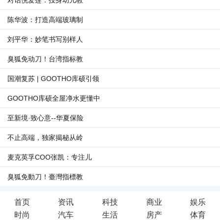
对话倪爱莲：投身幼儿教
陈华波：打造高端玻璃制
刘平华：妙笔书写别样人
臭狐免动刀！台湾指标教
国潮复苏 | GOOTHO库硕引领
GOOTHO库硕全屋净水更懂中
至新境·致心意--华夏保险
不止高端，独家揭秘从岭
麦克英孚COO张凯：专注儿
臭狐免動刀！臺灣指標教
首页
资讯
科技
商业
娱乐
时尚
汽车
生活
房产
体育