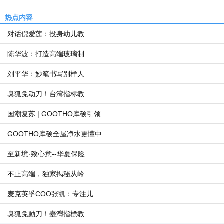
热点内容
对话倪爱莲：投身幼儿教
陈华波：打造高端玻璃制
刘平华：妙笔书写别样人
臭狐免动刀！台湾指标教
国潮复苏 | GOOTHO库硕引领
GOOTHO库硕全屋净水更懂中
至新境·致心意--华夏保险
不止高端，独家揭秘从岭
麦克英孚COO张凯：专注儿
臭狐免動刀！臺灣指標教